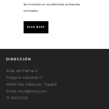
de inmersión en los diferentes ambientes
simulados...
READ MORE
DIRECCIÓN
Avda. del Palmar 6
Polígono Industrial VI
46460 Silla (Valencia) - España
Email:
ortus@ortus.com
Tf. 961210120