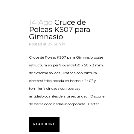
14 Ago
Cruce de
Poleas KS07 para
Gimnasio
Posted at 07:30h
in
Cruce de Poleas KS07 para Gimnasio posee
estructura en perfil oval de 80 x 50 x 3 mm.
de extrema solidez. Tratada con pintura
electrostática secada en horno a 240º y
tornillería cincada con tuercas
antidesblocantes de alta seguridad. Dispone
de barra dominadas incorporada. Carter...
READ MORE