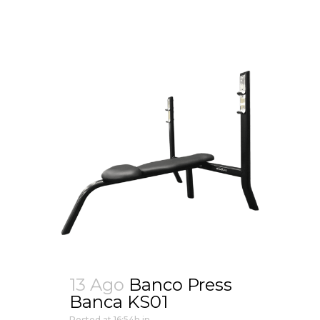
13 Ago
Banco Press
Banca KS01
Posted at 16:54h
in