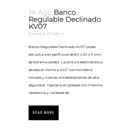
14 Ago
Banco
Regulable Declinado
KV07
Posted at 07:46h
in
Banco Regulable Declinado KV07 posee
estructura en perfil oval de 80 x 50 x 3 mm.
de extrema solidez. La pintura electrostática
secada en horno a 240º con tornillería
cincada y tuercas antidesblocantes de alta
seguridad. Tapicería en polipiel con máxima
resistencia y variedad de...
READ MORE