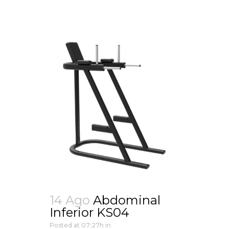
14 Ago
Abdominal
Inferior KS04
Posted at 07:27h
in