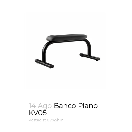
14 Ago
Banco Plano
KV05
Posted at 07:45h
in