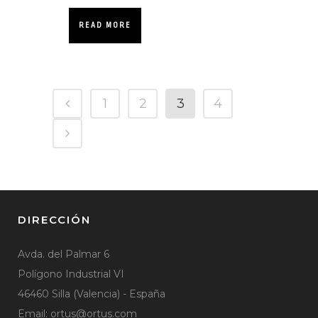
READ MORE
1
2
3
4
DIRECCIÓN
Avda. del Palmar 6
Polígono Industrial VI
46460 Silla (Valencia) - España
Email:
ortus@ortus.com