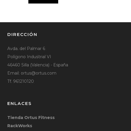
DIRECCIÓN
Avda. del Palmar 6
Polígono Industrial VI
46460 Silla (Valencia) - España
Email:
ortus@ortus.com
Tf. 961210120
ENLACES
Tienda Ortus Fitness
RackWorks