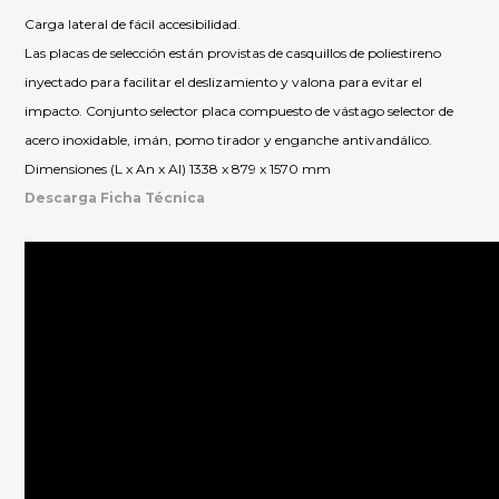
Carga lateral de fácil accesibilidad.
Las placas de selección están provistas de casquillos de poliestireno
inyectado para facilitar el deslizamiento y valona para evitar el
impacto. Conjunto selector placa compuesto de vástago selector de
acero inoxidable, imán, pomo tirador y enganche antivandálico.
Dimensiones (L x An x Al) 1338 x 879 x 1570 mm
Descarga Ficha Técnica