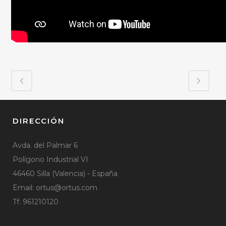
DIRECCIÓN
Avda. del Palmar 6
Polígono Industrial VI
46460 Silla (Valencia) - España
Email:
ortus@ortus.com
Tf. 961210120