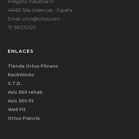
Polígono Industrial VI
46460 Silla (Valencia) - España
Email:
ortus@ortus.com
Tf. 961210120
ENLACES
Tienda Ortus Fitness
RackWorks
S.T.D.
Axis 360 rehab
Axis 360 fit
Well Fit
Ortus Francia