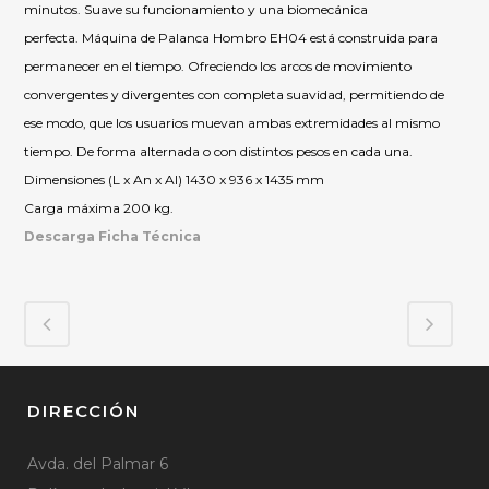
minutos. Suave su funcionamiento y una biomecánica
perfecta. Máquina de Palanca Hombro EH04 está construida para
permanecer en el tiempo. Ofreciendo los arcos de movimiento
convergentes y divergentes con completa suavidad, permitiendo de
ese modo, que los usuarios muevan ambas extremidades al mismo
tiempo. De forma alternada o con distintos pesos en cada una.
Dimensiones (L x An x Al) 1430 x 936 x 1435 mm
Carga máxima 200 kg.
Descarga Ficha Técnica
DIRECCIÓN
Avda. del Palmar 6