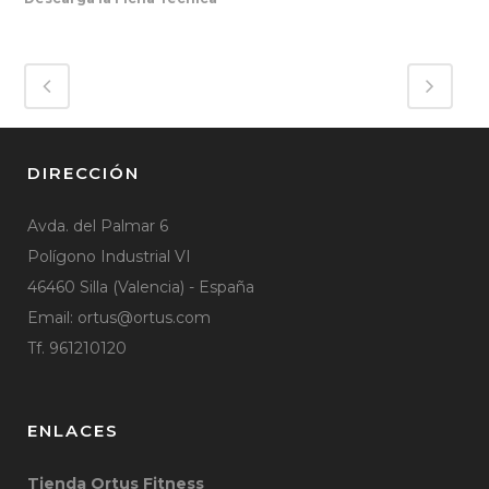
DIRECCIÓN
Avda. del Palmar 6
Polígono Industrial VI
46460 Silla (Valencia) - España
Email:
ortus@ortus.com
Tf. 961210120
ENLACES
Tienda Ortus Fitness