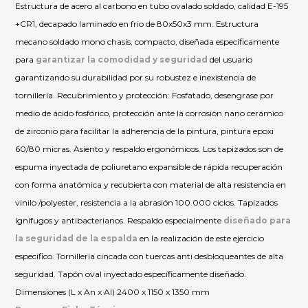
Estructura de acero al carbono en tubo ovalado soldado, calidad E-195
+CR1, decapado laminado en frio de 80x50x3 mm. Estructura
mecano soldado mono chasis, compacto, diseñada específicamente
para
garantizar la comodidad y seguridad
del usuario
garantizando su durabilidad por su robustez e inexistencia de
tornillería. Recubrimiento y protección: Fosfatado, desengrase por
medio de ácido fosfórico, protección ante la corrosión nano cerámico
de zirconio para facilitar la adherencia de la pintura, pintura epoxi
60/80 micras. Asiento y respaldo ergonómicos. Los tapizados son de
espuma inyectada de poliuretano expansible de rápida recuperación
con forma anatómica y recubierta con material de alta resistencia en
vinilo /polyester, resistencia a la abrasión 100.000 ciclos. Tapizados
Ignífugos y antibacterianos. Respaldo especialmente
diseñado para
la seguridad de la espalda
en la realización de este ejercicio
especifico. Tornillería cincada con tuercas anti desbloqueantes de alta
seguridad. Tapón oval inyectado específicamente diseñado.
Dimensiones (L x An x Al) 2400 x 1150 x 1350 mm