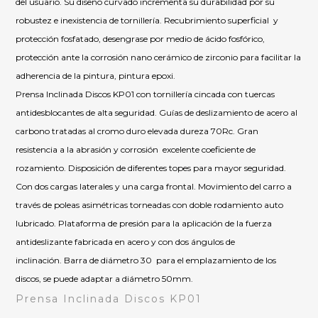
del usuario. Su diseño curvado incrementa su durabilidad por su
robustez e inexistencia de tornillería. Recubrimiento superficial y
protección fosfatado, desengrase por medio de ácido fosfórico,
protección ante la corrosión nano cerámico de zirconio para facilitar la
adherencia de la pintura, pintura epoxi.
Prensa Inclinada Discos KP01 con tornillería cincada con tuercas
antidesblocantes de alta seguridad. Guías de deslizamiento de acero al
carbono tratadas al cromo duro elevada dureza 70Rc. Gran
resistencia a la abrasión y corrosión excelente coeficiente de
rozamiento. Disposición de diferentes topes para mayor seguridad.
Con dos cargas laterales y una carga frontal. Movimiento del carro a
través de poleas asimétricas torneadas con doble rodamiento auto
lubricado. Plataforma de presión para la aplicación de la fuerza
antideslizante fabricada en acero y con dos ángulos de
inclinación. Barra de diámetro 30 para el emplazamiento de los
discos, se puede adaptar a diámetro 50mm.
Prensa Inclinada Discos KP01