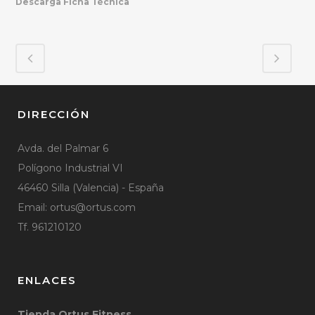
Descarga Ficha Técnica
DIRECCIÓN
Avda. del Palmar 6
Polígono Industrial VI
46460 Silla (Valencia) - España
Email:
ortus@ortus.com
Tf. 961210120
ENLACES
Tienda Ortus Fitness