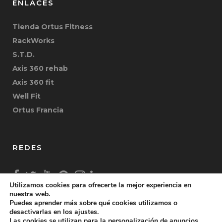
ENLACES
Tienda Ortus Fitness
RackWorks
S.T.D.
Axis 360 rehab
Axis 360 fit
Well Fit
Ortus Francia
REDES
Utilizamos cookies para ofrecerte la mejor experiencia en
nuestra web.
Puedes aprender más sobre qué cookies utilizamos o
desactivarlas en los ajustes.
Las cookies se utilizan para la personalización de anuncios.