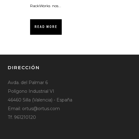
RackWorks nos...
READ MORE
DIRECCIÓN
Avda. del Palmar 6
Polígono Industrial VI
46460 Silla (Valencia) - España
Email:
ortus@ortus.com
Tf. 961210120