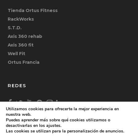
Tienda Ortus Fitness
RackWorks
S.T.D.
Axis 360 rehab
Axis 360 fit
Well Fit
Ortus Francia
REDES
Utilizamos cookies para ofrecerte la mejor experiencia en
nuestra web.
Puedes aprender más sobre qué cookies utilizamos o
desactivarlas en los ajustes.
Las cookies se utilizan para la personalización de anuncios.
Copyright © 2026 Ortus Fitness S.L. |
Aviso Legal
|