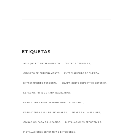
ETIQUETAS
AXIS 360 FIT ENTRENAMIENTO
CENTROS TERMALES
CIRCUITO DE ENTRENAMIENTO
ENTRENAMIENTO DE FUERZA
ENTRENAMIENTO PERSONAL
EQUIPAMIENTO DEPORTIVO EXTERIOR
ESPACIOS FITNESS PARA BALNEARIOS
ESTRUCTURA PARA ENTRENAMIENTO FUNCIONAL
ESTRUCTURAS MULTIFUNCIONALES
FITNESS AL AIRE LIBRE
GIMNASIOS PARA BALNEARIOS
INSTALACIONES DEPORTIVAS
INSTALACIONES DEPORTIVAS EXTERIORES