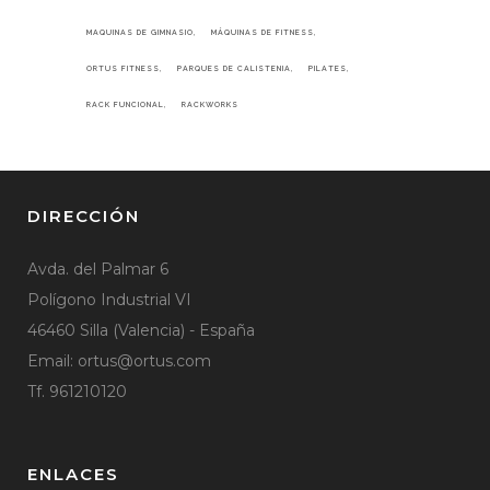
MAQUINAS DE GIMNASIO
MÁQUINAS DE FITNESS
ORTUS FITNESS
PARQUES DE CALISTENIA
PILATES
RACK FUNCIONAL
RACKWORKS
DIRECCIÓN
Avda. del Palmar 6
Polígono Industrial VI
46460 Silla (Valencia) - España
Email:
ortus@ortus.com
Tf. 961210120
ENLACES