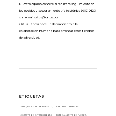
Nuestro equipo comercial realizará seguimiento de
los pedidos y asesoramiento vía telefónica 961210120
o al email ortus@ortus.com
Ortus Fitness hace un llamamiento a la
colaboración humana para afrontar estos tiempos
de adversidad.
ETIQUETAS
AXIS 360 FIT ENTRENAMIENTO
CENTROS TERMALES
CIRCUITO DE ENTRENAMIENTO
ENTRENAMIENTO DE FUERZA