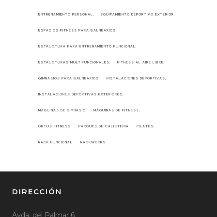
ENTRENAMIENTO PERSONAL
EQUIPAMIENTO DEPORTIVO EXTERIOR
ESPACIOS FITNESS PARA BALNEARIOS
ESTRUCTURA PARA ENTRENAMIENTO FUNCIONAL
ESTRUCTURAS MULTIFUNCIONALES
FITNESS AL AIRE LIBRE
GIMNASIOS PARA BALNEARIOS
INSTALACIONES DEPORTIVAS
INSTALACIONES DEPORTIVAS EXTERIORES
MAQUINAS DE GIMNASIO
MÁQUINAS DE FITNESS
ORTUS FITNESS
PARQUES DE CALISTENIA
PILATES
RACK FUNCIONAL
RACKWORKS
DIRECCIÓN
Avda. del Palmar 6