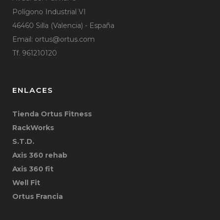
Polígono Industrial VI
46460 Silla (Valencia) - España
Email:
ortus@ortus.com
Tf. 961210120
ENLACES
Tienda Ortus Fitness
RackWorks
S.T.D.
Axis 360 rehab
Axis 360 fit
Well Fit
Ortus Francia