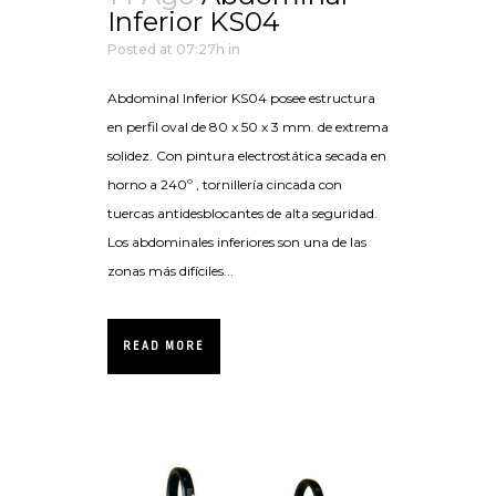
Inferior KS04
Posted at 07:27h
in
Abdominal Inferior KS04 posee estructura
en perfil oval de 80 x 50 x 3 mm. de extrema
solidez. Con pintura electrostática secada en
horno a 240º , tornillería cincada con
tuercas antidesblocantes de alta seguridad.
Los abdominales inferiores son una de las
zonas más difíciles...
READ MORE