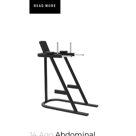
READ MORE
14 Ago
Abdominal