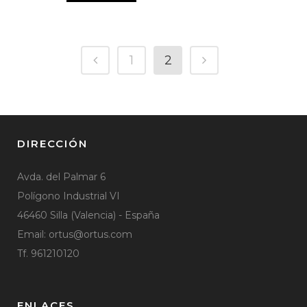
1
2
DIRECCIÓN
Avda. del Palmar 6
Polígono Industrial VI
46460 Silla (Valencia) - España
Email:
ortus@ortus.com
Tf. 961210120
ENLACES